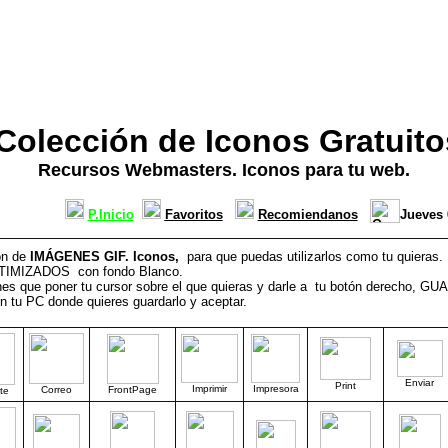
olección de Iconos Gratuito
Recursos Webmasters. Iconos para tu web.
P.Inicio
Favoritos
Recomiendanos
Jueves 
ón de
IMÁGENES GIF.
Iconos,
para que puedas utilizarlos como tu quieras.
TIMIZADOS con fondo Blanco.
enes que poner tu cursor sobre el que quieras y darle a tu botón derech
 en tu PC donde quieres guardarlo y aceptar.
Enviar
Print
Imprimir
Impresora
Correo
FrontPage
te