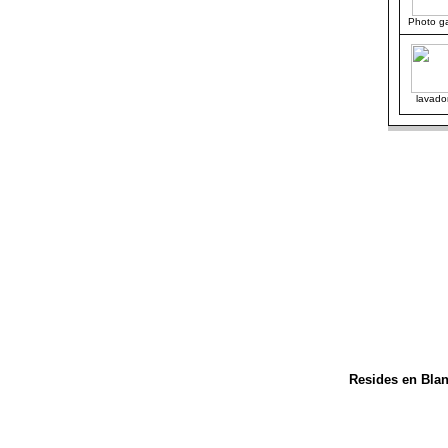
Photo ga
lavado
Resides en Blane