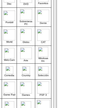
Favoritos
Disc
DVD
Sobremesa
Portátil
Gente
PC
World
Globo
CAT
Windows
Web-Cam
Arte
Art.
Comedia
Country
Selección
Game Pad
Games
PSP 3