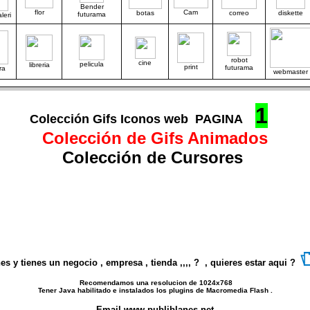
Bender
flor
Cam
botas
correo
diskette
futurama
leri
robot
cine
pelicula
libreria
print
futurama
ra
webmaster
1
Colección Gifs Iconos web PAGINA
Colección de Gifs Animados
Colección de Cursores
s y tienes un negocio , empresa , tienda ,,,, ? , quieres estar aqui ?
Recomendamos una resolucion de 1024x768
Tener Java habilitado e instalados los plugins de Macromedia Flash .
Email www.publiblanes.net