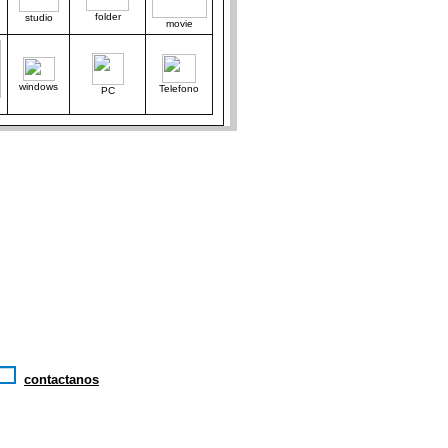
folder
studio
movie
windows
Telefono
PC
contactanos