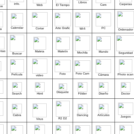
Libros
info.
Carpetas
Cars
Web
El Tiempo
re
Calendar
Arte Grafic
PC
Cortar
Wi-fi
a
Ordenador
ntas
Maleta
Maletín
Mundo
Mochila
Seguridad
Buscar
Foto Cam
Foto
Película
Photo scan
Cámara
video
Disquete
Search
Html
Fólder
Diseño
Doctor
Cabra
Dancing
Artículos
Juegos
R2 D2
Virus