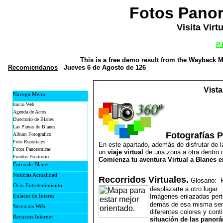
Fotos Panor
Visita Virt
P.
This is a free demo result from the Wayback
Recomiendanos
Jueves 6 de Agosto de 126
Vist
Navega Menu
Inicio Web
Agenda de Actos
Directorio de Blanes
Las Playas de Blanes
Fotografías 
Album Fotografico
Foto Reportajes
En este apartado, además de disfrutar de l
Fotos Panoramicas
un
viaje virtual
de una zona a otra dentro d
Fondos Escritorio
Comienza tu aventura Virtual a Blanes e
Foros de Blanes
Foro General
Noticias Actualidad
Recorridos Virtuales.
Glosario: P
Foro Quejas
PubliBlanes
Ocio Entretenimiento
desplazarte a otro lugar.
Foro Amistad
Prensa
Juegos en Linea
Enlaces de Interes
Imágenes enlazadas perte
Foro Quedadas
Te Pille
demás de esa misma seri
Links Recomendados
Servicios Web
Chat Publiblanes
diferentes colores y conti
Webs de Blanes
Que ofrecemos
Recursos Internet
Musica y espectaculo
situación de las panor