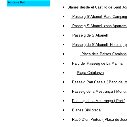
Webmasters
Recursos Gratis
Servicios Red
Contactanos
Fondos Salvapantallas
Blanes desde el Castillo de Sant Jo
Motores de Busqueda
Colaboradores
Programas
Servicios online
Libro de Visitas
Caratulas Winamp
Passeig S´Abanell Parc Camping
Internet
Musica Midi
Tablon de Anuncios
Passeig S´Abanell zona Apartam
Passeig de S´Abanell
Passeig de S´Abanell. Hoteles, p
Plaça dels Paisos Catalans
Parc del Passeig de La Marina
Plaça Catalunya
Passeig Pau Casals ( Banc del M
Passeig de la Mestrança ( Monu
Passeig de la Mestrança ( Port )
Blanes Biblioteca
Racó D´en Portes ( Plaça de Josep