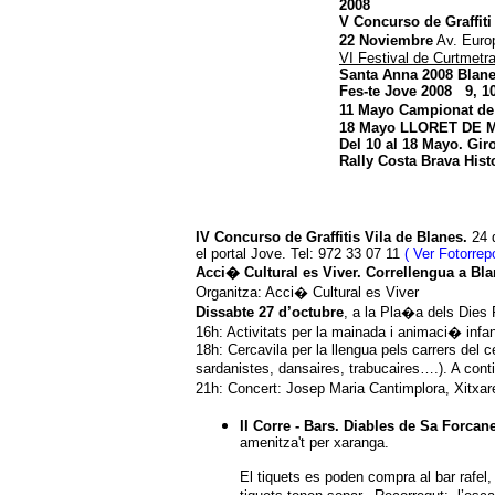
2008
V Concurso de Graffiti
22 Noviembre
Av. Europ
VI Festival de Curtmetra
Santa Anna 2008 Blan
Fes-te Jove 2008 9, 1
11 Mayo
Campionat de
18 Mayo
LLORET DE 
Del 10 al 18 Mayo. Gir
Rally Costa Brava Hist
IV Concurso de Graffitis Vila de Blanes.
24 d
el portal Jove. Tel: 972 33 07 11
( Ver Fotorrepo
Acci� Cultural es Viver. Correllengua a Bl
Organitza: Acci� Cultural es Viver
Dissabte 27 d’octubre
, a la Pla�a dels Dies 
16h: Activitats per la mainada i animaci� infa
18h: Cercavila per la llengua pels carrers del 
sardanistes, dansaires, trabucaires….). A cont
21h: Concert: Josep Maria Cantimplora, Xitxare
II Corre - Bars. Diables de Sa Forcane
amenitza't per xaranga.
El tiquets es poden compra al bar rafel, 