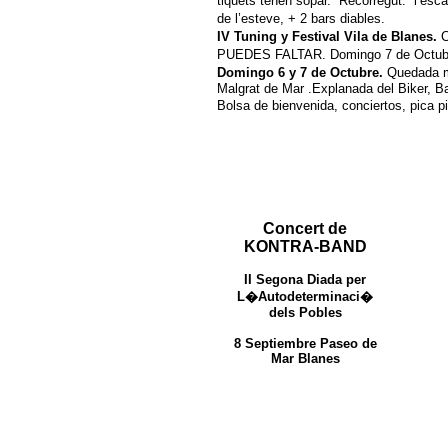
tiquets tenen sopar. Recorregut:
l’esca
de l’esteve, + 2 bars diables.
IV Tuning y Festival Vila de Blanes.
C
PUEDES FALTAR. Domingo 7 de Octubre f
Domingo 6 y 7 de Octubre.
Quedada m
Malgrat de Mar .Explanada del Biker, B
Bolsa de bienvenida, conciertos, pica 
Concert de
KONTRA-BAND
II Segona Diada per
L�Autodeterminaci�
dels Pobles
8 Septiembre Paseo de
Mar Blanes