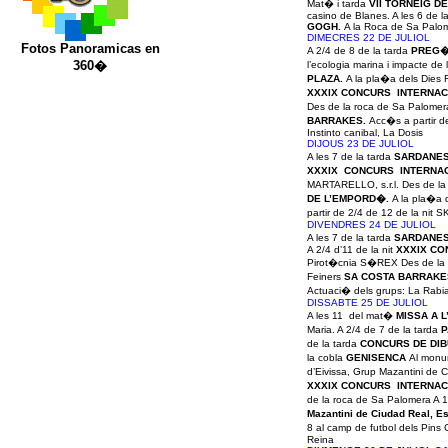
Mat� i tarda
VII TORNEIG D
casino de Blanes. A les 6 d
GOGH.
A la Roca de Sa Palo
DIMECRES 22 DE JULIOL
Fotos Panoramicas en
A 2/4 de 8 de la tarda
PREG�
360�
l’ecologia marina i impacte de
PLAZA.
A la pla�a dels Dies F
XXXIX CONCURS INTERNACI
Des de la roca de Sa Palomera
BARRAKES.
Acc�s a partir d
Instinto canibal, La Dosis
DIJOUS 23 DE JULIOL
A les 7 de la tarda
SARDANE
XXXIX CONCURS INTERNACI
MARTARELLO, s.r.l. Des de la 
DE L’EMPORD�.
A la pla�a 
partir de 2/4 de 12 de la nit
S
DIVENDRES 24 DE JULIOL
A les 7 de la tarda
SARDANE
A 2/4 d’11 de la nit
XXXIX CO
Pirot�cnia S�REX Des de la
Feiners
SA COSTA BARRAKE
Actuaci� dels grups: La Rabia
DISSABTE 25 DE JULIOL
A les 11 del mat�
MISSA A L
Maria. A 2/4 de 7 de la tarda
P
de la tarda
CONCURS DE DIB
la cobla
GENISENCA
Al monu
d’Eivissa, Grup Mazantini de C
XXXIX CONCURS INTERNACI
de la roca de Sa Palomera
A 1
Mazantini de Ciudad Real, 
8 al camp de futbol dels Pins
Reina