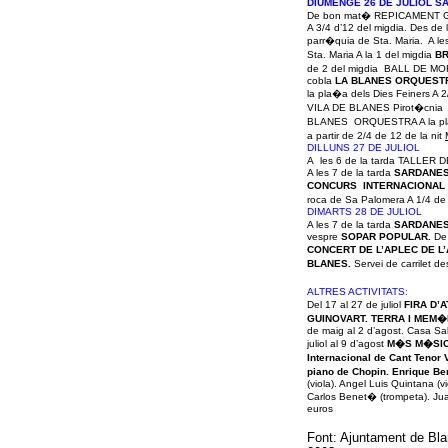
DIUMENGE 26 DE JULIOL S
De bon mat�
REPICAMENT 
A 3/4 d’12 del migdia. Des de 
parr�quia de Sta. Maria. A le
Sta. Maria A la 1 del migdia
BR
de 2 del migdia
BALL DE MO
cobla
LA
BLANES ORQUEST
la pla�a dels Dies Feiners A 2
VILA DE BLANES
Pirot�cnia
BLANES ORQUESTRA A la pla
a partir de 2/4 de 12 de la nit
DILLUNS 27 DE JULIOL
A les 6 de la tarda
TALLER D
A les 7 de la tarda
SARDANE
CONCURS INTERNACIONAL D
roca de Sa Palomera A 1/4 de 
DIMARTS 28 DE JULIOL
A les 7 de la tarda
SARDANES
vespre
SOPAR POPULAR.
De
CONCERT DE L’APLEC DE L
BLANES.
Servei de carrilet d
ALTRES ACTIVITATS:
Del 17 al 27 de juliol
FIRA D’
GUINOVART.
TERRA I MEM�
de maig al 2 d’agost. Casa Sa
juliol al 9 d’agost
M�S M�SI
Internacional de Cant Tenor
piano de Chopin. Enrique Ber
(viola). Angel Luis Quintana (v
Carlos Benet� (trompeta). Jua
euros
Font: Ajuntament de Bla